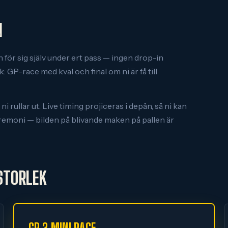
N
för sig själv under ert pass — ingen drop-in
: GP-race med kval och final om ni är få till
 rullar ut. Live timing projiceras i depån, så ni kan
remoni — bilden på blivande maken på pallen är
STORLEK
GP 2 MINI RACE