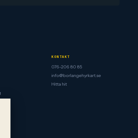
KONTAKT
076-206 80 85
info@borlangehyrkart.se
Hitta hit
g
cy