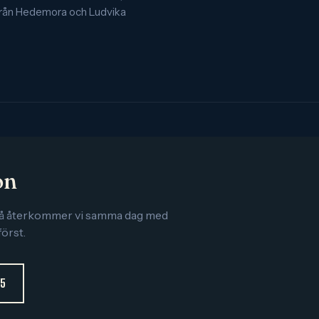
från Hedemora och Ludvika
on
 så återkommer vi samma dag med
först.
85