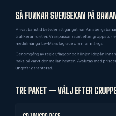
SÅ FUNKAR SVENSEXAN PÅ BANA
Privat banstid betyder att gänget har Amsbergsbanan 
trafikerar runt er. Vi anpassar racet efter gruppstorlek
medelmånga, Le-Mans lagrace om ni är många.
Genomgång av regler, flaggor och linjer i depån innan ni
haka på varvtider mellan heaten. Avslutas med prisce
ungefär garanterad.
TRE PAKET — VÄLJ EFTER GRUPP
GP 1 MICRO RACE