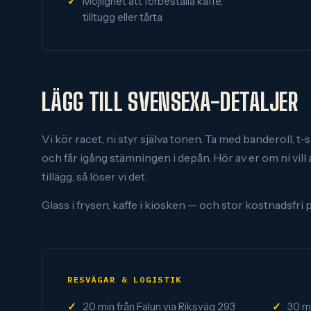
Möjlighet att förbeställa kaffe,
tilltugg eller tårta
LÄGG TILL SVENSEXA-DETALJER
Vi kör racet, ni styr själva tonen. Ta med banderoll, t-
och får igång stämningen i depån. Hör av er om ni vil
tillägg, så löser vi det.
Glass i frysen, kaffe i kiosken — och stor kostnadsfr
RESVÄGAR & LOGISTIK
20 min från Falun via Riksväg 293
30 m