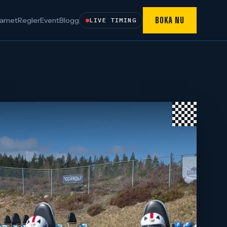
BOKA NU
amet
Regler
Event
Blogg
LIVE TIMING