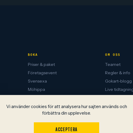
BOKA
OM OSS
Priser & paket
Teamet
Företagsevent
Regler & info
Svensexa
Gokart-blogg
Möhippa
Live tidtagnin
Gokart Falun
Integritetspoli
Gokart Ludvika
Vi använder cookies för att analysera hur sajten används och
förbättra din upplevelse.
Boka
Epassi
ACCEPTERA