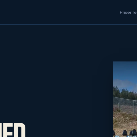
Priser
Te
MED